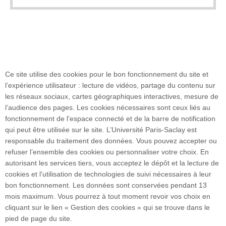
Ce site utilise des cookies pour le bon fonctionnement du site et
Faculté de pharmacie
l’expérience utilisateur : lecture de vidéos, partage du contenu sur
17 avenue des Sciences
les réseaux sociaux, cartes géographiques interactives, mesure de
91400 ORSAY
l’audience des pages. Les cookies nécessaires sont ceux liés au
Tél. : +33 1 80 00 60 20
fonctionnement de l'espace connecté et de la barre de notification
Accès :
qui peut être utilisée sur le site. L’Université Paris-Saclay est
• Voiture : N118 - sortie 9 "Centre Universitaire"
responsable du traitement des données. Vous pouvez accepter ou
• Transport en commun : RER B puis bus : 91-
refuser l’ensemble des cookies ou personnaliser votre choix. En
06 / 91-10 / 7 / 9 / 11
autorisant les services tiers, vous acceptez le dépôt et la lecture de
cookies et l'utilisation de technologies de suivi nécessaires à leur
bon fonctionnement. Les données sont conservées pendant 13
Plan du site
mois maximum. Vous pourrez à tout moment revoir vos choix en
cliquant sur le lien « Gestion des cookies » qui se trouve dans le
pied de page du site.