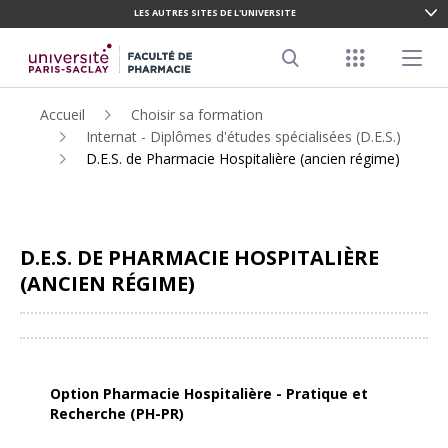
LES AUTRES SITES DE L'UNIVERSITE
ALLER
AU
Menu racco
Menu pr
CONTENU
Search
PRINCIPAL
Accueil
Choisir sa formation
Internat - Diplômes d'études spécialisées (D.E.S.)
D.E.S. de Pharmacie Hospitalière (ancien régime)
D.E.S. DE PHARMACIE HOSPITALIÈRE
(ANCIEN RÉGIME)
Partager
Option Pharmacie Hospitalière - Pratique et
Recherche (PH-PR)