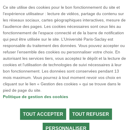
Ce site utilise des cookies pour le bon fonctionnement du site et
Faculté de pharmacie
l’expérience utilisateur : lecture de vidéos, partage du contenu sur
17 avenue des Sciences
les réseaux sociaux, cartes géographiques interactives, mesure de
91400 ORSAY
l’audience des pages. Les cookies nécessaires sont ceux liés au
Tél. : +33 1 80 00 60 20
fonctionnement de l'espace connecté et de la barre de notification
Accès :
qui peut être utilisée sur le site. L’Université Paris-Saclay est
• Voiture : N118 - sortie 9 "Centre Universitaire"
responsable du traitement des données. Vous pouvez accepter ou
• Transport en commun : RER B puis bus : 91-
refuser l’ensemble des cookies ou personnaliser votre choix. En
06 / 91-10 / 7 / 9 / 11
autorisant les services tiers, vous acceptez le dépôt et la lecture de
cookies et l'utilisation de technologies de suivi nécessaires à leur
bon fonctionnement. Les données sont conservées pendant 13
Plan du site
mois maximum. Vous pourrez à tout moment revoir vos choix en
cliquant sur le lien « Gestion des cookies » qui se trouve dans le
pied de page du site.
Accueil des publics internationaux
Politique de gestion des cookies
TOUT ACCEPTER
TOUT REFUSER
Tous droits réservés Université Paris-Saclay
Accessibilité :
partiellement conforme
PERSONNALISER