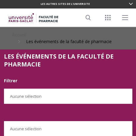
LES AUTRES SITES DE L'UNIVERSITE
ALLER
AU
Menu racco
Menu pr
CONTENU
Search
PRINCIPAL
Accueil
Les événements de la faculté de pharmacie
LES ÉVÉNEMENTS DE LA FACULTÉ DE
PHARMACIE
Filtrer
Aucune sélection
Aucune sélection