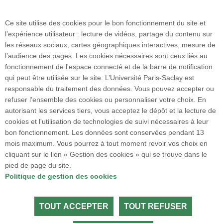
Ce site utilise des cookies pour le bon fonctionnement du site et
Faculté de pharmacie
l’expérience utilisateur : lecture de vidéos, partage du contenu sur
17 avenue des Sciences
les réseaux sociaux, cartes géographiques interactives, mesure de
91400 ORSAY
l’audience des pages. Les cookies nécessaires sont ceux liés au
Tél. : +33 1 80 00 60 20
fonctionnement de l'espace connecté et de la barre de notification
Accès :
qui peut être utilisée sur le site. L’Université Paris-Saclay est
• Voiture : N118 - sortie 9 "Centre Universitaire"
responsable du traitement des données. Vous pouvez accepter ou
• Transport en commun : RER B puis bus : 91-
refuser l’ensemble des cookies ou personnaliser votre choix. En
06 / 91-10 / 7 / 9 / 11
autorisant les services tiers, vous acceptez le dépôt et la lecture de
cookies et l'utilisation de technologies de suivi nécessaires à leur
bon fonctionnement. Les données sont conservées pendant 13
Plan du site
mois maximum. Vous pourrez à tout moment revoir vos choix en
cliquant sur le lien « Gestion des cookies » qui se trouve dans le
pied de page du site.
Accueil des publics internationaux
Politique de gestion des cookies
TOUT ACCEPTER
TOUT REFUSER
Tous droits réservés Université Paris-Saclay